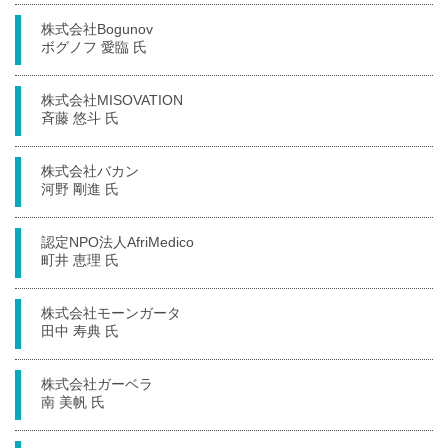
株式会社Bogunov
ボグノフ 愛臨 氏
株式会社MISOVATION
斉藤 悠斗 氏
株式会社バカン
河野 剛進 氏
認定NPO法人AfriMedico
町井 恵理 氏
株式会社モーンガータ
田中 寿典 氏
株式会社ガーベラ
南 美帆 氏