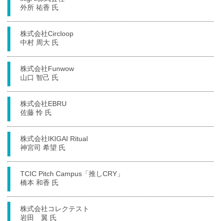
外所 祐香 氏
株式会社Circloop
中村 周大 氏
株式会社Funwow
山口 智己 氏
株式会社EBRU
佐藤 怜 氏
株式会社IKIGAI Ritual
神宮司 希望 氏
TCIC Pitch Campus「推しCRY」
橋本 和香 氏
株式会社コレクテスト
岩田 翼 氏