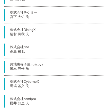
株式会社チケミー
宮下 大佑 氏
株式会社DiningX
勝村 風我 氏
株式会社find
高島 彬 氏
路地裏寺子屋 rojicoya
米本 芳佳 氏
株式会社CyberneX
馬場 基文 氏
株式会社comipro
櫻井 知里 氏