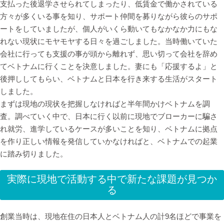
支払った後退学させられてしまったり、低賃金で働かされている
方々が多くいる事を知り、サポート仲間を募りながら彼らのサポ
ートをしていましたが、個人がいくら動いてもなかなか力にもな
れない現状にモヤモヤする日々を過ごしました。当時働いていた
会社に行っても支援の事が頭から離れず、思い切って会社を辞め
てベトナムに行くことを決意しました。妻にも「応援するよ」と
後押ししてもらい、ベトナムと日本を行き来する生活がスタート
しました。
まずは現地の現状を把握しなければと半年間かけベトナムを調
査。調べていく中で、日本に行く以前に現地でブローカーに騙さ
れ就労、進学しているケースが多いことを知り、ベトナムに拠点
を作り正しい情報を発信していかなければと、ベトナムでの起業
に踏み切りました。
実際に現地で活動する中で新たな課題が見つか
る
創業当時は、現地在住の日本人とベトナム人の計9名ほどで事業を