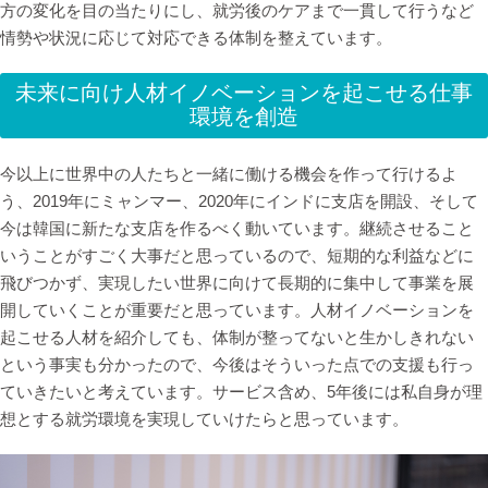
方の変化を目の当たりにし、就労後のケアまで一貫して行うなど
情勢や状況に応じて対応できる体制を整えています。
未来に向け人材イノベーションを起こせる仕事
環境を創造
今以上に世界中の人たちと一緒に働ける機会を作って行けるよ
う、2019年にミャンマー、2020年にインドに支店を開設、そして
今は韓国に新たな支店を作るべく動いています。継続させること
いうことがすごく大事だと思っているので、短期的な利益などに
飛びつかず、実現したい世界に向けて長期的に集中して事業を展
開していくことが重要だと思っています。人材イノベーションを
起こせる人材を紹介しても、体制が整ってないと生かしきれない
という事実も分かったので、今後はそういった点での支援も行っ
ていきたいと考えています。サービス含め、5年後には私自身が理
想とする就労環境を実現していけたらと思っています。