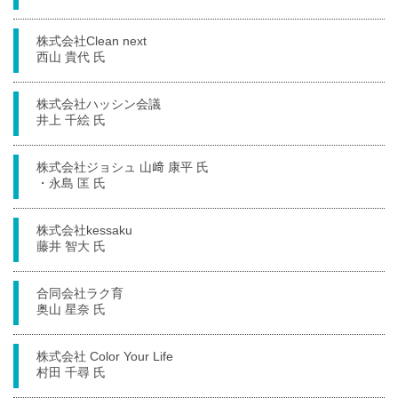
株式会社Clean next
西山 貴代 氏
株式会社ハッシン会議
井上 千絵 氏
株式会社ジョシュ 山﨑 康平 氏
・永島 匡 氏
株式会社kessaku
藤井 智大 氏
合同会社ラク育
奥山 星奈 氏
株式会社 Color Your Life
村田 千尋 氏