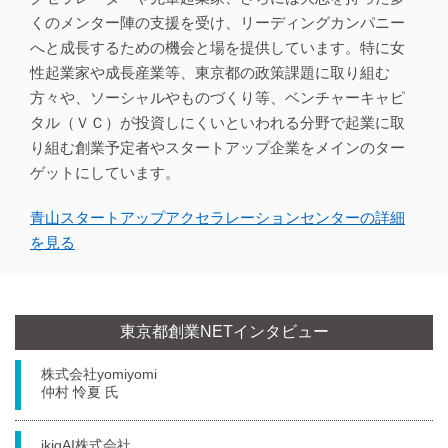
くのメンター陣の⽀援を受け、リーディングカンパニー
へと成⻑するための機会と場を提供しています。特に⼥
性起業家や成⻑産業等、東京都の政策課題に取り組む
⽅々や、ソーシャルやものづくり等、ベンチャーキャピ
タル（ＶＣ）が投資しにくいといわれる分野で起業に取
り組む創業予定者やスタートアップ企業をメインのター
ゲットにしています。
⻘⼭スタートアップアクセラレーションセンターの詳細
を⾒る
東京都創業NETインタビュー
株式会社yomiyomi
仲村 怜夏 氏
ikigAI株式会社