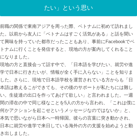
たい」という思い
前職の関係で東南アジアを周った際、ベトナムに初めて訪れまし
た。以前から友人に「ベトナムはすごく活気がある」と話を聞い
て興味を持っていた都市だったこともあり、事前にFacebookでベ
トナムに行くことを発信すると、現地の方が案内してくれること
になりました。
現地の方と直接会って話す中で、「日本語を学びたい、就労や進
学で日本に行きたいが、情報が全く手に入らない」ことを知りま
した。さらに、現地で日本語学校を運営されている方からも「日
本語は教えるこができても、その後のサポートが私たちには難し
い。生徒達の出口を作ってあげて欲しい」と言われました。一週
間の滞在の中で同じ様なことを5人の方から言われ、「これは僕に
何かアクションを起こせというメッセージなのではないか」と、
本気で思いながら日本へ一時帰国。彼らの言葉に突き動かされ、
日本に就労や進学で来日している海外の方の支援を始めようと動
き出しました。