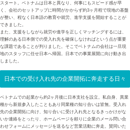
スタート。ベトナムは日本と異なり、何事にもスピード感が早
く、会社のセットアップに時間がかからず約3ヶ月程で現地の基盤
が整い、程なく日本語の教育や就労、進学支援を開始することが
できました。
また、支援をしながら就労や進学を正しくマッチングするには、
理解のある日本側での受入れ先を確保しなければという点が重要
な課題であることが判りました。そこでベトナムの会社は一旦現
地のスタッフに任せ日本へ帰国。日本での事業展開に向け動き出
しました。
日本での受け入れ先の企業開拓に奔走する日々
ベトナムでの起業から約2ヶ月後に日本支社を設立。私自身、異業
種から新規参入したこともあり同業種の知り合いは皆無。受入れ
先の企業開拓に向け、知り合いに受け入れ先となるきっかけがな
いか連絡をとったり、ホームページを頼りに企業のメール問い合
わせフォームにメッセージを送るなど営業活動に奔走。賛同いた