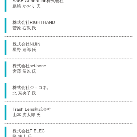
SAKE Generation株式会社
島崎 かおり 氏
株式会社RIGHTHAND
菅原 右敦 氏
株式会社NIJIN
星野 達郎 氏
株式会社sci-bone
宮澤 留以 氏
株式会社ジョコネ。
北 奈央子 氏
Trash Lens株式会社
山本 虎太郎 氏
株式会社TIELEC
隆 祐人 氏